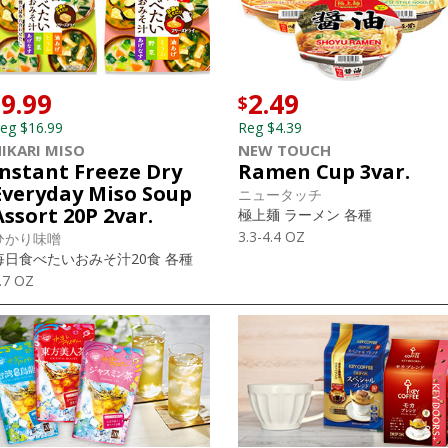
9.99
2.49
$
$
eg $16.99
Reg $4.39
IKARI MISO
NEW TOUCH
Instant Freeze Dry
Ramen Cup 3var.
Everyday Miso Soup
ニュータッチ
Assort 20P 2var.
極上麺 ラーメン 各種
3.3-4.4 OZ
ひかり味噌
毎日食べたいおみそ汁20食 各種
.7 OZ