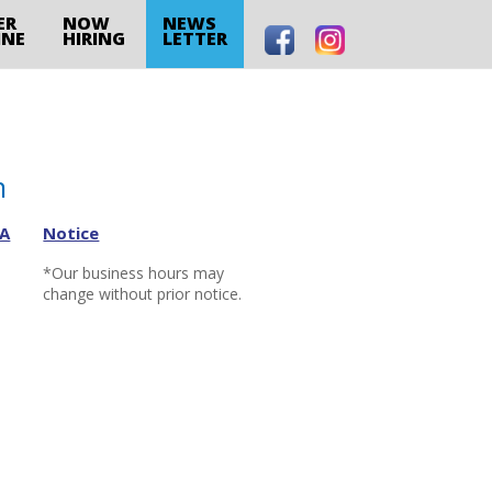
ER
NOW
NEWS
INE
HIRING
LETTER
n
CA
Notice
*Our business hours may
change without prior notice.