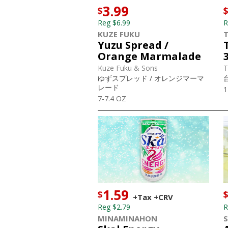
3.99
$
Reg $6.99
R
KUZE FUKU
Yuzu Spread /
Orange Marmalade
Kuze Fuku & Sons
T
ゆずスプレッド / オレンジマーマ
レード
1
7-7.4 OZ
1.59
$
+Tax
+CRV
Reg $2.79
R
MINAMINAHON
S