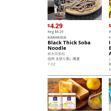
4.29
$
Reg $6.29
R
KARAKIDA
H
Black Thick Soba
Noodle
柄木田製粉
信州 太切り黒い蕎麦
7 OZ
5