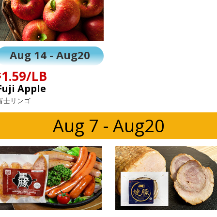
Aug 14 - Aug20
1.59/LB
$
Fuji Apple
富士リンゴ
Aug 7 - Aug20