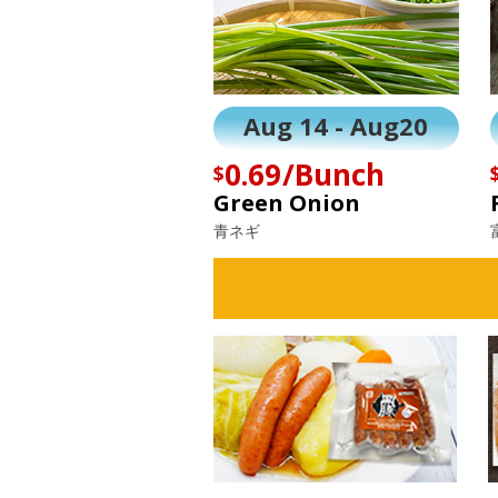
Aug 14 - Aug20
0.69/Bunch
$
Green Onion
青ネギ