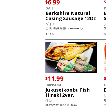
6.99
$
DAIEI
D
Berkshire Natural
Casing Sausage 12Oz
ダイエー
黒豚 天然羊腸ソーセージ
12 OZ
8
11.99
$
BANSUKE
H
Jukuseikonbu Fish
Hiraki 2var.
伴助
熟成昆布 魚開き 各種
2