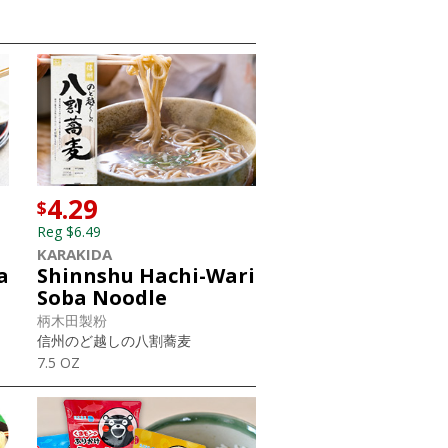
4.29
$
Reg $6.49
KARAKIDA
a
Shinnshu Hachi-Wari
Soba Noodle
柄木田製粉
信州のど越しの八割蕎麦
7.5 OZ