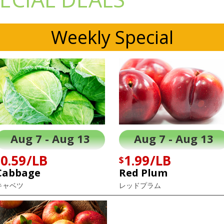
Weekly Special
Aug 7 - Aug 13
Aug 7 - Aug 13
0.59/LB
1.99/LB
$
$
Cabbage
Red Plum
キャベツ
レッドプラム