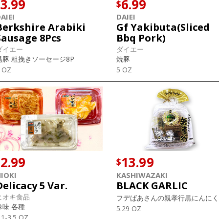
3.99
6.99
$
$
AIEI
DAIEI
Berkshire Arabiki
Gf Yakibuta(Sliced
Sausage 8Pcs
Bbq Pork)
ダイエー
ダイエー
黒豚 粗挽きソーセージ8P
焼豚
 OZ
5 OZ
2.99
13.99
$
$
IOKI
KASHIWAZAKI
Delicacy 5 Var.
BLACK GARLIC
ヒオキ食品
フデばあさんの親孝行黒にんにく
珍味 各種
5.29 OZ
.1-3.5 OZ