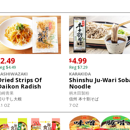
2.49
4.99
$
$
eg $4.49
Reg $7.29
KASHIWAZAKI
KARAKIDA
Dried Strips Of
Shinshu Ju-Wari Sob
Daikon Radish
Noodle
柏崎青果
柄木田製粉
切り干し大根
信州 本十割そば
.1 OZ
7 OZ