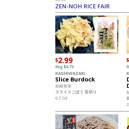
ZEN-NOH RICE FAIR
2.99
$
Reg $4.79
R
KASHIWAZAKI
Slice Burdock
柏崎青果
スライスごぼう 笹切り
0.7 OZ
2