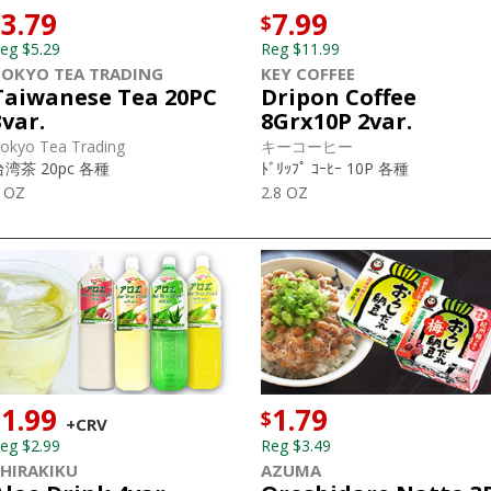
3.79
7.99
$
$
eg $5.29
Reg $11.99
TOKYO TEA TRADING
KEY COFFEE
Taiwanese Tea 20PC
Dripon Coffee
3var.
8Grx10P 2var.
okyo Tea Trading
キーコーヒー
台湾茶 20pc 各種
ﾄﾞﾘｯﾌﾟ ｺｰﾋｰ 10P 各種
 OZ
2.8 OZ
1.99
1.79
$
$
+CRV
eg $2.99
Reg $3.49
HIRAKIKU
AZUMA