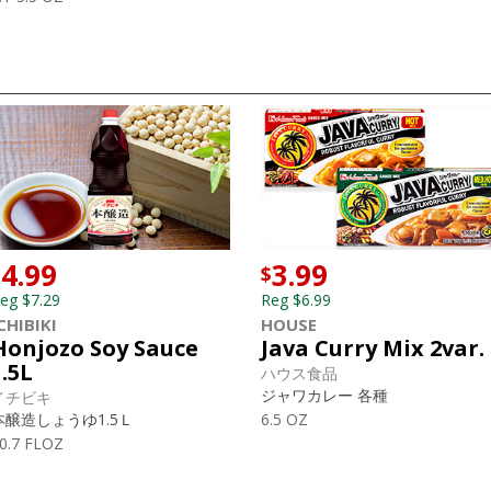
4.99
3.99
$
$
eg $7.29
Reg $6.99
CHIBIKI
HOUSE
Honjozo Soy Sauce
Java Curry Mix 2var.
1.5L
ハウス食品
ジャワカレー 各種
イチビキ
本醸造しょうゆ1.5Ｌ
6.5 OZ
0.7 FLOZ