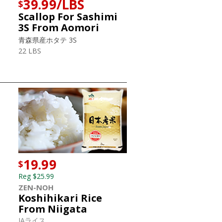
39.99/LBS
$
Scallop For Sashimi
3S From Aomori
青森県産ホタテ 3S
22 LBS
19.99
$
Reg $25.99
ZEN-NOH
Koshihikari Rice
From Niigata
JAライス