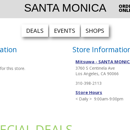
SANTA MONICA
ORD
ONL
DEALS
EVENTS
SHOPS
ation
Store Informatio
Mitsuwa - SANTA MONI
3760 S Centinela Ave
or this store.
Los Angeles, CA 90066
310-398-2113
Store Hours
< Daily > 9:00am-9:00pm
ECIAL DEALS