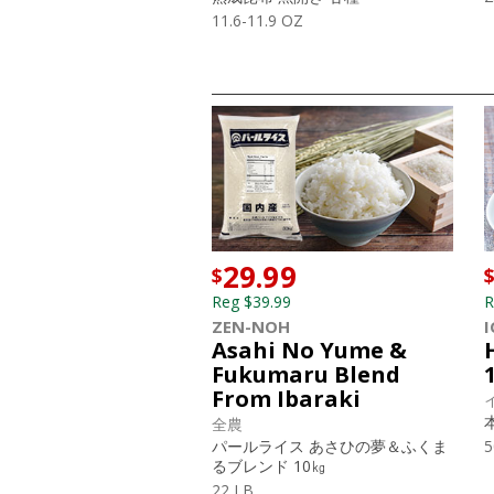
11.6-11.9 OZ
29.99
$
Reg $39.99
R
ZEN-NOH
I
Asahi No Yume &
Fukumaru Blend
From Ibaraki
全農
パールライス あさひの夢＆ふくま
5
るブレンド 10㎏
22 LB